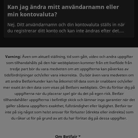
Kan jag ändra mitt användarnamn eller
min kontovaluta?
Nej. Ditt användarnamn och din kontovaluta ställs in när
du registrerar ditt konto och kan inte ändras efter det.
Varning:
Även om aktuell ställning, tid som gått, video och andra uppgifter
som tillhandahålls på den här webbplatsen kommer från ett liveflöde från
tredje part bör du vara medveten om att uppgifterna kan påverkas av
tidsfördröjningar och/eller vara inkorrekta. Du bör även vara medveten om
att andra Betfairkunder kan ha åtkomst till data som är snabbare och/eller
mer exakt än den data som visas på Betfairs webbplats. Om du förlitar dig på
uppgifterna när du placerar spel gör du det på egen risk. Betfair
tillhandahåller uppgifterna i befintligt skick och lämnar inga garantier när det
gäller sådana uppgifters exakthet, fullständighet eller läglighet. Betfair tar
inte på sig något som helst ansvar för förluster (direkta eller indirekta) som
du råkar ut för på grund av att du har förlitat dig på dessa uppgifter.
Om Betfair