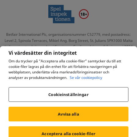
Betfair International Plc, organisationsnummer C52779, med postadress:
Level 2, Spinola Terraces, Mikiel Ang. Borg Street, St. Julians SPK1000 Malta
är licensierat och övervakas i Sverige av Spelinspektionen från januari 2024
Vi värdesätter din integritet
till december 2028 (ansökningsnummer 23Si2211). För hjälp och
kundrelaterade frågor eller klagomål kan du kontakta Betfairs kundtjänst på
Om du trycker på ”Acceptera alla cookie-filer” samtycker du till att
08-505 20169 (från kl. 10:00 till 6:30), via e-post, support.sv@betfair.com
cookie-filer lagras på din enhet för att förbättra navigeringen på
eller via chat
här
.
webbplatsen, underlätta våra marknadsföringsinsatser och
analyser av produktanvändningen.
Se vår cookiepolicy
Cookieinställningar
Sekretesspolicy
Cookiepolicy
Avvisa alla
Tillgänglighet
Center för integritetsinställningar
Acceptera alla cookie-filer
Regler och bestämmelser