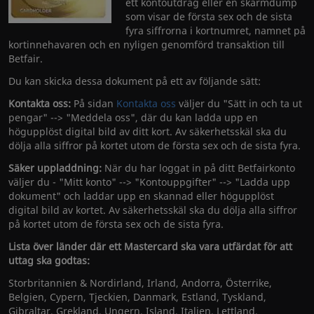
ett kontoutdrag eller en skärmdump
som visar de första sex och de sista
fyra siffrorna i kortnumret, namnet på
kortinnehavaren och en nyligen genomförd transaktion till
Betfair.
Du kan skicka dessa dokument på ett av följande sätt:
Kontakta oss:
På sidan
Kontakta oss
väljer du "Sätt in och ta ut
pengar" --> "Meddela oss", där du kan ladda upp en
högupplöst digital bild av ditt kort. Av säkerhetsskäl ska du
dölja alla siffror på kortet utom de första sex och de sista fyra.
Säker uppladdning:
När du har loggat in på ditt Betfairkonto
väljer du - "Mitt konto" --> "Kontouppgifter" --> "Ladda upp
dokument" och laddar upp en skannad eller högupplöst
digital bild av kortet. Av säkerhetsskäl ska du dölja alla siffror
på kortet utom de första sex och de sista fyra.
Lista över länder där ett Mastercard ska vara utfärdat för att
uttag ska godtas:
Storbritannien & Nordirland, Irland, Andorra, Österrike,
Belgien, Cypern, Tjeckien, Danmark, Estland, Tyskland,
Gibraltar, Grekland, Ungern, Island, Italien, Lettland,