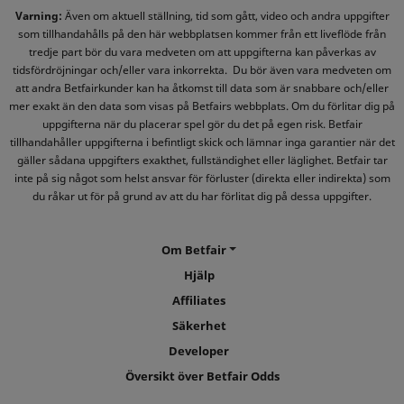
Varning:
Även om aktuell ställning, tid som gått, video och andra uppgifter
som tillhandahålls på den här webbplatsen kommer från ett liveflöde från
tredje part bör du vara medveten om att uppgifterna kan påverkas av
tidsfördröjningar och/eller vara inkorrekta. Du bör även vara medveten om
att andra Betfairkunder kan ha åtkomst till data som är snabbare och/eller
mer exakt än den data som visas på Betfairs webbplats. Om du förlitar dig på
uppgifterna när du placerar spel gör du det på egen risk. Betfair
tillhandahåller uppgifterna i befintligt skick och lämnar inga garantier när det
gäller sådana uppgifters exakthet, fullständighet eller läglighet. Betfair tar
inte på sig något som helst ansvar för förluster (direkta eller indirekta) som
du råkar ut för på grund av att du har förlitat dig på dessa uppgifter.
Om Betfair
Hjälp
Affiliates
Säkerhet
Developer
Översikt över Betfair Odds