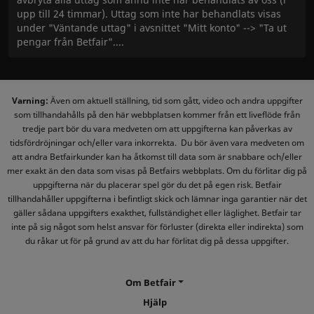
upp till 24 timmar). Uttag som inte har behandlats visas
under "Väntande uttag" i avsnittet "Mitt konto" --> "Ta ut
pengar från Betfair".
Varning:
Även om aktuell ställning, tid som gått, video och andra uppgifter
som tillhandahålls på den här webbplatsen kommer från ett liveflöde från
tredje part bör du vara medveten om att uppgifterna kan påverkas av
tidsfördröjningar och/eller vara inkorrekta. Du bör även vara medveten om
att andra Betfairkunder kan ha åtkomst till data som är snabbare och/eller
mer exakt än den data som visas på Betfairs webbplats. Om du förlitar dig på
uppgifterna när du placerar spel gör du det på egen risk. Betfair
tillhandahåller uppgifterna i befintligt skick och lämnar inga garantier när det
gäller sådana uppgifters exakthet, fullständighet eller läglighet. Betfair tar
inte på sig något som helst ansvar för förluster (direkta eller indirekta) som
du råkar ut för på grund av att du har förlitat dig på dessa uppgifter.
Om Betfair
Hjälp