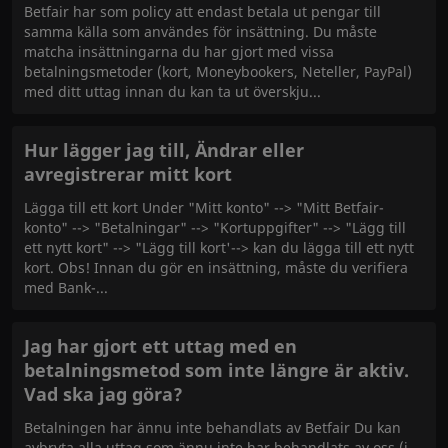
Betfair har som policy att endast betala ut pengar till
samma källa som användes för insättning. Du måste
matcha insättningarna du har gjort med vissa
betalningsmetoder (kort, Moneybookers, Neteller, PayPal)
med ditt uttag innan du kan ta ut överskju
Hur lägger jag till, Ändrar eller
avregistrerar mitt kort
Lägga till ett kort Under "Mitt konto" --> "Mitt Betfair-
konto" --> "Betalningar" --> "Kortuppgifter" --> "Lägg till
ett nytt kort" --> "Lägg till kort'--> kan du lägga till ett nytt
kort. Obs! Innan du gör en insättning, måste du verifiera
med Bank-
Jag har gjort ett uttag med en
betalningsmetod som inte längre är aktiv.
Vad ska jag göra?
Betalningen har ännu inte behandlats av Betfair Du kan
avbryta alla uttag som ännu inte har behandlats av oss (i