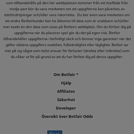
som tillhandahålls på den här webbplatsen kommer från ett liveflöde från
tredje part bör du vara medveten om att uppgifterna kan påverkas av
tidsfördröjningar och/eller vara inkorrekta. Du bör även vara medveten om
att andra Betfairkunder kan ha åtkomst till data som är snabbare och/eller
mer exakt än den data som visas på Betfairs webbplats. Om du förlitar dig på
uppgifterna när du placerar spel gör du det på egen risk. Betfair
tillhandahåller uppgifterna i befintligt skick och lämnar inga garantier när det
gäller sådana uppgifters exakthet, fullständighet eller läglighet. Betfair tar
inte på sig något som helst ansvar för förluster (direkta eller indirekta) som
du råkar ut för på grund av att du har förlitat dig på dessa uppgifter.
Om Betfair
Hjälp
Affiliates
Säkerhet
Developer
Översikt över Betfair Odds