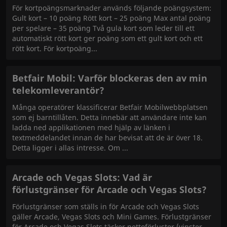
För kortpoängsmarknader används följande poängsystem:
Gult kort – 10 poäng Rött kort – 25 poäng Max antal poäng
per spelare – 35 poäng Två gula kort som leder till ett
automatiskt rött kort ger poäng som ett gult kort och ett
rött kort. För kortpoäng
Betfair Mobil: Varför blockeras den av min
telekomleverantör?
Många operatörer klassificerar Betfair Mobilwebbplatsen
som ej barntillåten. Detta innebär att användare inte kan
ladda ned applikationen med hjälp av länken i
textmeddelandet innan de har bevisat att de är över 18.
Detta ligger i allas intresse. Om
Arcade och Vegas Slots: Vad är
förlustgränser för Arcade och Vegas Slots?
Förlustgränser som ställs in för Arcade och Vegas Slots
gäller Arcade, Vegas Slots och Mini Games. Förlustgränser
för Arcade och Vegas Slots täcker nettoförluster (vinster