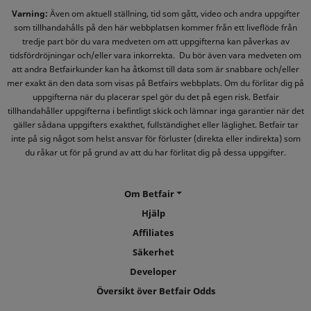
Varning:
Även om aktuell ställning, tid som gått, video och andra uppgifter
som tillhandahålls på den här webbplatsen kommer från ett liveflöde från
tredje part bör du vara medveten om att uppgifterna kan påverkas av
tidsfördröjningar och/eller vara inkorrekta. Du bör även vara medveten om
att andra Betfairkunder kan ha åtkomst till data som är snabbare och/eller
mer exakt än den data som visas på Betfairs webbplats. Om du förlitar dig på
uppgifterna när du placerar spel gör du det på egen risk. Betfair
tillhandahåller uppgifterna i befintligt skick och lämnar inga garantier när det
gäller sådana uppgifters exakthet, fullständighet eller läglighet. Betfair tar
inte på sig något som helst ansvar för förluster (direkta eller indirekta) som
du råkar ut för på grund av att du har förlitat dig på dessa uppgifter.
Om Betfair
Hjälp
Affiliates
Säkerhet
Developer
Översikt över Betfair Odds