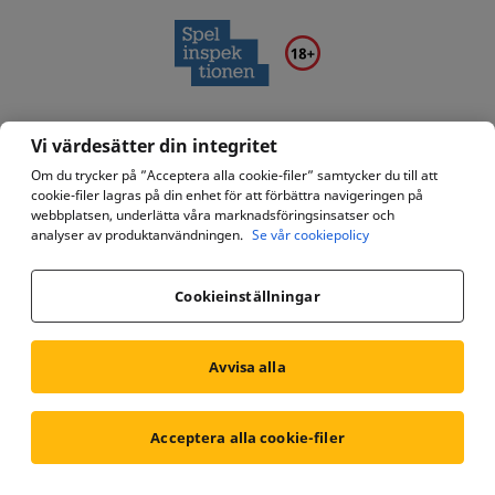
Betfair International Plc, organisationsnummer C52779, med postadress:
Vi värdesätter din integritet
Level 2, Spinola Terraces, Mikiel Ang. Borg Street, St. Julians SPK1000 Malta
är licensierat och övervakas i Sverige av Spelinspektionen från januari 2024
Om du trycker på ”Acceptera alla cookie-filer” samtycker du till att
till december 2028 (ansökningsnummer 23Si2211). För hjälp och
cookie-filer lagras på din enhet för att förbättra navigeringen på
kundrelaterade frågor eller klagomål kan du kontakta Betfairs kundtjänst på
webbplatsen, underlätta våra marknadsföringsinsatser och
analyser av produktanvändningen.
Se vår cookiepolicy
08-505 20169 (från kl. 10:00 till 6:30), via e-post, support.sv@betfair.com
eller via chat
här
.
Cookieinställningar
Avvisa alla
Sekretesspolicy
Cookiepolicy
Tillgänglighet
Acceptera alla cookie-filer
Center för integritetsinställningar
Regler och bestämmelser