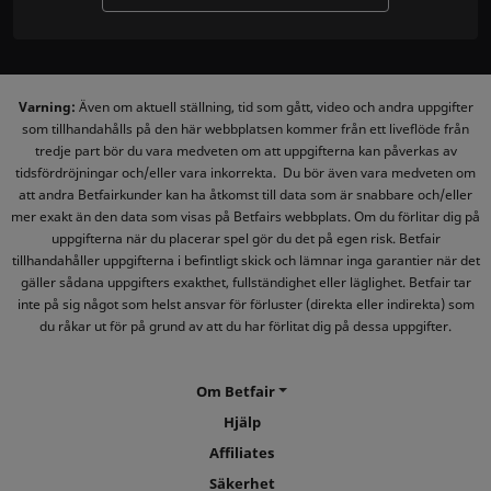
Varning:
Även om aktuell ställning, tid som gått, video och andra uppgifter
som tillhandahålls på den här webbplatsen kommer från ett liveflöde från
tredje part bör du vara medveten om att uppgifterna kan påverkas av
tidsfördröjningar och/eller vara inkorrekta. Du bör även vara medveten om
att andra Betfairkunder kan ha åtkomst till data som är snabbare och/eller
mer exakt än den data som visas på Betfairs webbplats. Om du förlitar dig på
uppgifterna när du placerar spel gör du det på egen risk. Betfair
tillhandahåller uppgifterna i befintligt skick och lämnar inga garantier när det
gäller sådana uppgifters exakthet, fullständighet eller läglighet. Betfair tar
inte på sig något som helst ansvar för förluster (direkta eller indirekta) som
du råkar ut för på grund av att du har förlitat dig på dessa uppgifter.
Om Betfair
Hjälp
Affiliates
Säkerhet