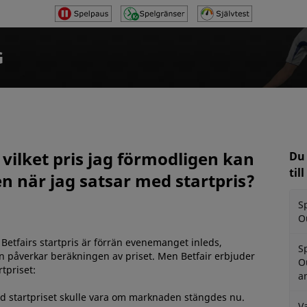
G
 vilket pris jag förmodligen kan
Du 
til
en när jag satsar med startpris?
S
O
 Betfairs startpris är förrän evenemanget inleds,
S
n påverkar beräkningen av priset. Men Betfair erbjuder
O
rtpriset:
a
vad startpriset skulle vara om marknaden stängdes nu.
V