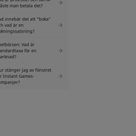
åste man betala det?
ad innebär det att ”boka”
ch vad är en
okningssatsning?
pelbörsen: Vad är
tandardtaxa för en
arknad?
ur stänger jag av fönstret
ör Instant Games-
ampanjer?