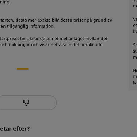
kning.
m
V
arten, desto mer exakta blir dessa priser på grund av
o
en tillgänglig information.
b
startpriset beräknar systemet mellanläget mellan det
l och bokningar och visar detta som det beräknade
S
s
m
H
f
k
letar efter?