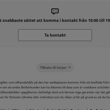
t snabbaste sättet att komma i kontakt från 10:00 till 19
Ta kontakt
Tillbaka till början
ppgifter som tillhandahålls på den här webbplatsen kommer från ett liveflöde frå
n om att andra Betfairkunder kan ha åtkomst till data som är snabbare och/eller
tillhandahåller uppgifterna i befintligt skick och lämnar inga garantier när det gäll
ar för förluster (direkta eller indirekta) som du råkar ut för på grund av att du har