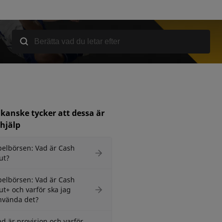
kanske tycker att dessa är
l hjälp
pelbörsen: Vad är Cash
ut?
pelbörsen: Vad är Cash
ut+ och varför ska jag
nvända det?
ad är provision och varför