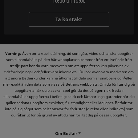
10:00 till 19:00
Ta kontakt
Varning:
Även om aktuell ställning, tid som gått, video och andra uppgifter
som tillhandahålls på den här webbplatsen kommer från ett liveflöde från
tredje part bör du vara medveten om att uppgifterna kan påverkas av
tidsfördröjningar och/eller vara inkorrekta. Du bör även vara medveten om
att andra Betfairkunder kan ha åtkomst till data som är snabbare och/eller
mer exakt än den data som visas på Betfairs webbplats. Om du förlitar dig på
uppgifterna när du placerar spel gör du det på egen risk. Betfair
tillhandahåller uppgifterna i befintligt skick och lämnar inga garantier när det
gäller sådana uppgifters exakthet, fullständighet eller läglighet. Betfair tar
inte på sig något som helst ansvar för förluster (direkta eller indirekta) som
du råkar ut för på grund av att du har förlitat dig på dessa uppgifter.
Om Betfair