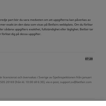
n tredje part bör du vara medveten om att uppgifterna kan påverkas av
 mer exakt än den data som visas på Betfairs webbplats. Om du förlitar
er sådana uppgifters exakthet, fullständighet eller läglighet. Betfair tar
 förlitat dig på dessa uppgifter.
07:20
r licensierat och övervakas i Sverige av Spelinspektionen från januari
5 20169 (från kl. 10:00 till 6:30), via e-post, support.sv@betfair.com
h bestämmelser
Villkor