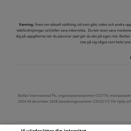
Varning:
Även om aktuell ställning, tid som gått, video och andra u
tidsfördröjningar och/eller vara inkorrekta. Du bör även vara medvete
dig på uppgifterna när du placerar spel gör du det på egen risk. Betfair 
inte på sig något som helst ansv
Betfair International Plc, organisationsnummer C52779, med postadress
2024 till december 2028 (ansökningsnummer 23Si2211). För hjälp och ku
Sekretesspolicy
Cooki