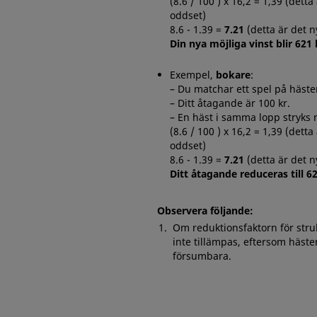
(8.6 / 100 ) x 16,2 = 1,39 (de
oddset)
8.6 - 1.39 =
7.21
(detta är det 
Din nya möjliga vinst blir 621 
Exempel,
bokare
:
– Du matchar ett spel på häst
– Ditt åtagande är 100 kr.
– En häst i samma lopp stryks
(8.6 / 100 ) x 16,2 = 1,39 (de
oddset)
8.6 - 1.39 =
7.21
(detta är det 
Ditt åtagande reduceras till 6
Observera följande:
Om reduktionsfaktorn för str
inte tillämpas, eftersom hästen
försumbara.