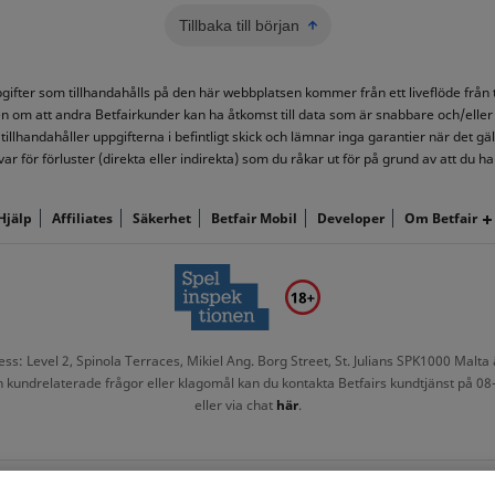
Tillbaka till början
ppgifter som tillhandahålls på den här webbplatsen kommer från ett liveflöde frå
n om att andra Betfairkunder kan ha åtkomst till data som är snabbare och/eller
tillhandahåller uppgifterna i befintligt skick och lämnar inga garantier när det gäll
ar för förluster (direkta eller indirekta) som du råkar ut för på grund av att du har
Hjälp
Affiliates
Säkerhet
Betfair Mobil
Developer
Om Betfair
: Level 2, Spinola Terraces, Mikiel Ang. Borg Street, St. Julians SPK1000 Malta ä
ndrelaterade frågor eller klagomål kan du kontakta Betfairs kundtjänst på 08-50
eller via chat
här
.
epolicy
Tillgänglighet
Center för integritetsinställningar
Regler oc