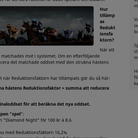
m
Hur
tillämp
V
as
o
Redukt
b
ionsfa
ktorn?
S
När ett
s
 matchades mot i systemet. Om en efterföljande
m
ducera det matchade oddset med den strukna hästens
H
f
t när Reduktionsfaktorn har tillämpats gör du så här:
k
kna hästens Reduktionsfaktor = summa att reducera
naloddset för att beräkna det nya oddset.
ypen "spel
":
en "Diamond Night"
för 100 kr á 8.6.
 nu med Reduktionsfaktorn 16,2%