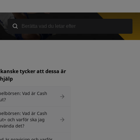
kanske tycker att dessa är
l hjälp
pelbörsen: Vad är Cash
ut?
pelbörsen: Vad är Cash
ut+ och varför ska jag
nvända det?
ad är provision och varför