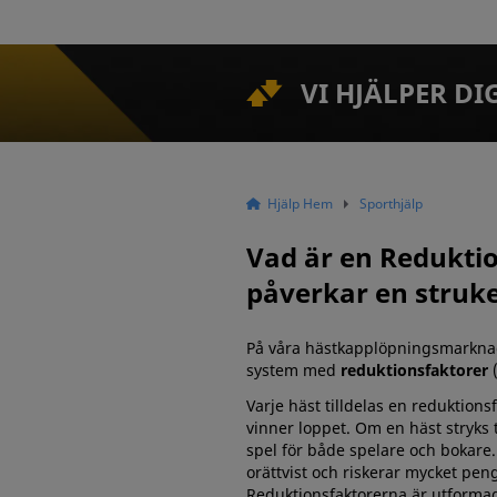
VI HJÄLPER DI
Hjälp Hem
Sporthjälp
Vad är en Reduktion
påverkar en struke
På våra hästkapplöpningsmarknad
system med
reduktionsfaktorer
(
Varje häst tilldelas en reduktion
vinner loppet. Om en häst stryks
spel för både spelare och bokare. D
orättvist och riskerar mycket pen
Reduktionsfaktorerna är utformade