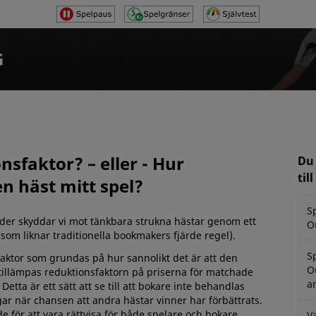
G
sfaktor? – eller - Hur
Du 
til
n häst mitt spel?
S
er skyddar vi mot tänkbara strukna hästar genom ett
O
som liknar traditionella bookmakers fjärde regel).
S
sfaktor som grundas på hur sannolikt det är att den
O
 tillämpas reduktionsfaktorn på priserna för matchade
a
etta är ett sätt att se till att bokare inte behandlas
gar när chansen att andra hästar vinner har förbättrats.
 för att vara rättvisa för både spelare och bokare.
V