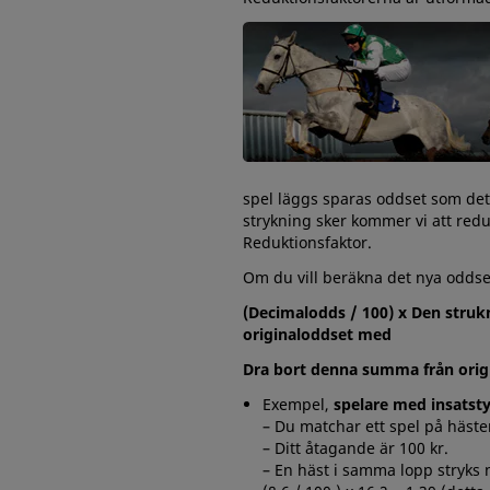
spel läggs sparas oddset som det
strykning sker kommer vi att re
Reduktionsfaktor.
Om du vill beräkna det nya oddse
(Decimalodds / 100) x Den stru
originaloddset med
Dra bort denna summa från origi
Exempel,
spelare med insatst
– Du matchar ett spel på häst
– Ditt åtagande är 100 kr.
– En häst i samma lopp stryks