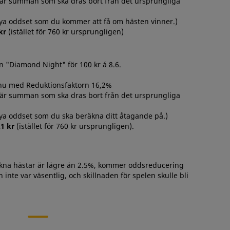
tta är summan som ska dras bort från det ursprungliga
nya oddset som du kommer att få om hästen vinner.)
kr
(istället för 760 kr ursprungligen)
en "Diamond Night"
för 100 kr á 8.6.
 nu med Reduktionsfaktorn 16,2%
tta är summan som ska dras bort från det ursprungliga
nya oddset som du ska beräkna ditt åtagande på.)
21 kr
(istället för 760 kr ursprungligen).
ukna hästar är lägre än 2.5%, kommer oddsreducering
 inte var väsentlig, och skillnaden för spelen skulle bli