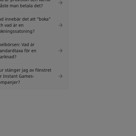
åste man betala det?
ad innebär det att ”boka”
ch vad är en
okningssatsning?
pelbörsen: Vad är
tandardtaxa för en
arknad?
ur stänger jag av fönstret
ör Instant Games-
ampanjer?