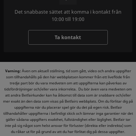
Det snabbaste sättet att komma i kontakt från
10:00 till 19:00
Ta kontakt
Varning:
Även om aktuell ställning, tid som gått, video och andra uppgifter
som tillhandahålls på den här webbplatsen kommer från ett liveflöde från
tredje part bör du vara medveten om att uppgifterna kan påverkas av
tidsfördröjningar och/eller vara inkorrekta. Du bör även vara medveten om
att andra Betfairkunder kan ha åtkomst till data som är snabbare och/eller
mer exakt än den data som visas på Betfairs webbplats. Om du förlitar dig på
uppgifterna när du placerar spel gör du det på egen risk. Betfair
tillhandahåller uppgifterna i befintligt skick och lämnar inga garantier när det
gäller sådana uppgifters exakthet, fullständighet eller läglighet. Betfair tar
inte på sig något som helst ansvar för förluster (direkta eller indirekta) som
du råkar ut för på grund av att du har förlitat dig på dessa uppgifter.