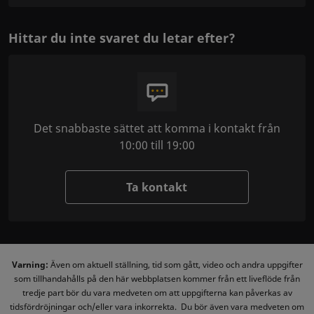
Hittar du inte svaret du letar efter?
Det snabbaste sättet att komma i kontakt från
10:00 till 19:00
Ta kontakt
Varning:
Även om aktuell ställning, tid som gått, video och andra uppgifter
som tillhandahålls på den här webbplatsen kommer från ett liveflöde från
tredje part bör du vara medveten om att uppgifterna kan påverkas av
tidsfördröjningar och/eller vara inkorrekta. Du bör även vara medveten om